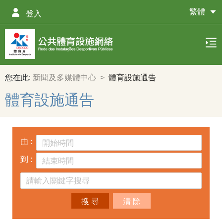
繁體
登入
您在此:
新聞及多媒體中心
>
體育設施通告
體育設施通告
由
:
到
:
搜 尋
清 除