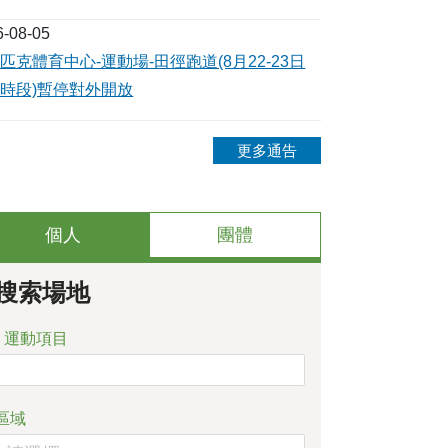
6-08-05
匹克體育中心-運動場-田徑跑道(8月22-23日
時段)暫停對外開放
更多通告
個人
團體
搜索場地
運動項目
區域