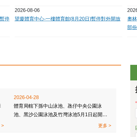
2026-08-06
202
)暫停
望廈體育中心-一樓體育館(8月20日)暫停對外開放
奧林
部份
2026-04-28
體育局轄下孫中山泳池、氹仔中央公園泳
池、黑沙公園泳池及竹灣泳池5月1日起開放
予公眾使用
多
更多