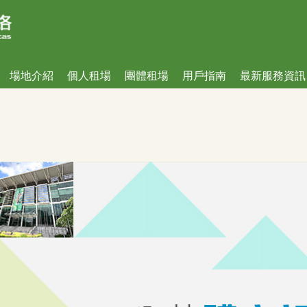
場地介紹
個人租場
團體租場
⽤⼾指南
最新服務資訊